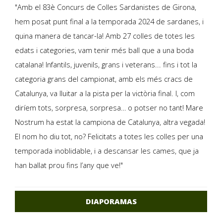
"Amb el 83è Concurs de Colles Sardanistes de Girona,
hem posat punt final a la temporada 2024 de sardanes, i
quina manera de tancar-la! Amb 27 colles de totes les
edats i categories, vam tenir més ball que a una boda
catalana! Infantils, juvenils, grans i veterans... fins i tot la
categoria grans del campionat, amb els més cracs de
Catalunya, va lluitar a la pista per la victòria final. I, com
diríem tots, sorpresa, sorpresa… o potser no tant! Mare
Nostrum ha estat la campiona de Catalunya, altra vegada!
El nom ho diu tot, no? Felicitats a totes les colles per una
temporada inoblidable, i a descansar les cames, que ja
han ballat prou fins l’any que ve!"
DIAPORAMAS