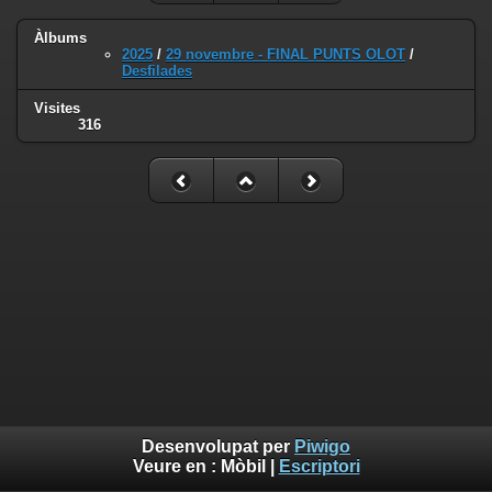
Àlbums
2025
/
29 novembre - FINAL PUNTS OLOT
/
Desfilades
Visites
316
Desenvolupat per
Piwigo
Veure en :
Mòbil
|
Escriptori