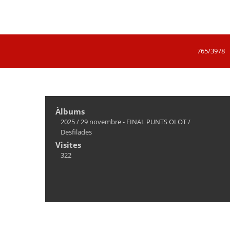
765/3978
Àlbums
2025
/
29 novembre - FINAL PUNTS OLOT
/
Desfilades
Visites
322