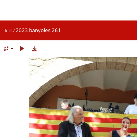
2023 banyoles 261
Inici
/