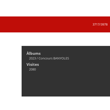
3717/3978
Àlbums
2023
/
Concours BANYOLES
Visites
2080