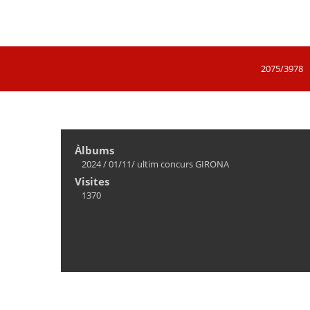
2075/3978
Àlbums
2024
/
01/11/ ultim concurs GIRONA
Visites
1370