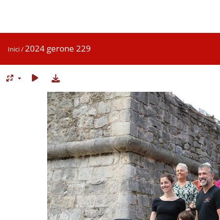
2024 gerone 229
Inici
/