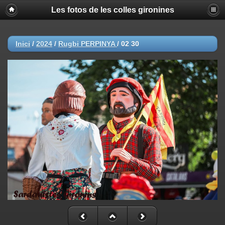
Les fotos de les colles gironines
Inici
/
2024
/
Rugbi PERPINYA
/
02 30