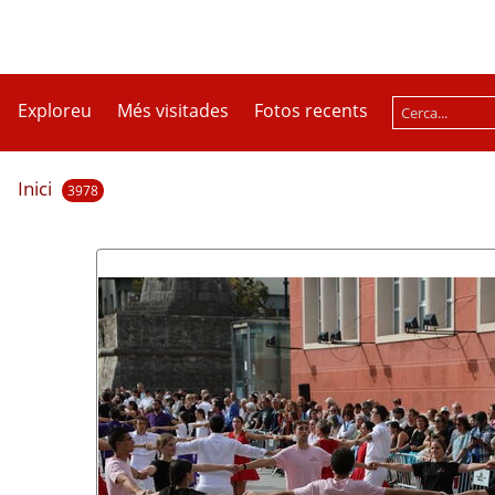
Exploreu
Més visitades
Fotos recents
Inici
3978